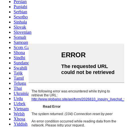
Persian
Punjabi
Serbian
Sesotho
Sinhala
Slovak
Slovenian
Somali
Samoan
Scots Gaelic
Shona
Sindhi
Sundanese
Swahili
Tajik
Tamil
Telugu
Thai
Ukrainian
Urdu
Uzbek
Vietnamese
Welsh
Xhosa
Yiddish