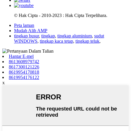
© Hak Cipta - 2010-2023 : Hak Cipta Terpelihara.
Peta laman
Mudah Alih AMP
tingkap busur
,
tingkap
,
tingkap aluminium
,
sudut
WINDOWS
,
tingkap kaca tetap
,
tingkap teluk
,
Hantar E-mel
8613608979742
8617300121226
8619954170818
8619954176122
x