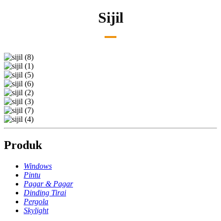
Sijil
Produk
Windows
Pintu
Pagar & Pagar
Dinding Tirai
Pergola
Skylight