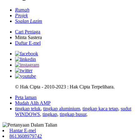
Rumah
Projek
Soalan Lazim
Cari Peniaga
Minta Sastera
Daftar E-mel
© Hak Cipta - 2010-2023 : Hak Cipta Terpelihara.
Peta laman
Mudah Alih AMP
tingkap teluk
,
tingkap aluminium
,
tingkap kaca tetap
,
sudut
WINDOWS
,
tingkap
,
tingkap busur
,
Hantar E-mel
8613608979742