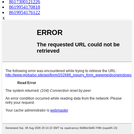
8617300121226
8619954170818
8619954176122
x